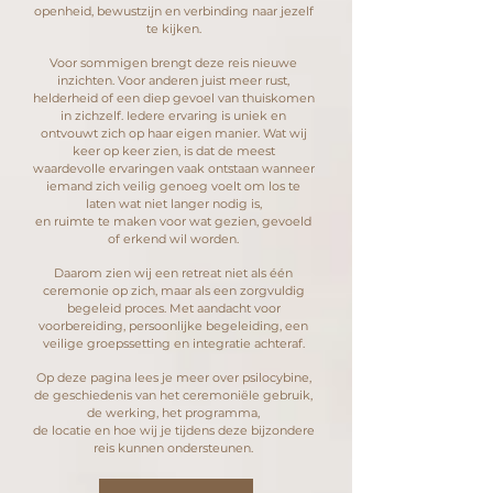
openheid, bewustzijn en verbinding naar jezelf
te kijken.
Voor sommigen brengt deze reis nieuwe
inzichten. Voor anderen juist meer rust,
helderheid of een diep gevoel van thuiskomen
in zichzelf. Iedere ervaring is uniek en
ontvouwt zich op haar eigen manier.
Wat wij
keer op keer zien, is dat de meest
waardevolle ervaringen vaak ontstaan wanneer
iemand zich veilig genoeg voelt om los te
laten wat niet langer nodig is,
en ruimte te maken voor wat gezien, gevoeld
of erkend wil worden.
Daarom zien wij een retreat niet als één
ceremonie op zich, maar als een zorgvuldig
begeleid proces. Met aandacht voor
voorbereiding, persoonlijke begeleiding, een
veilige groepssetting en integratie achteraf.
Op deze pagina lees je meer over psilocybine,
de geschiedenis van het ceremoniële gebruik,
de werking, het programma,
de locatie en hoe wij je tijdens deze bijzondere
reis kunnen ondersteunen.