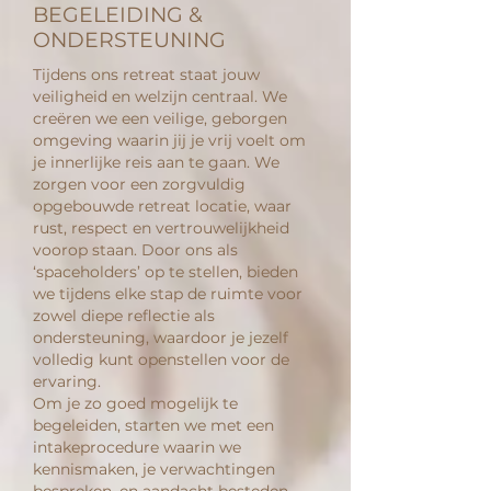
BEGELEIDING &
ONDERSTEUNING
Tijdens ons retreat staat jouw
veiligheid en welzijn centraal. We
creëren we een veilige, geborgen
omgeving waarin jij je vrij voelt om
je innerlijke reis aan te gaan. We
zorgen voor een zorgvuldig
opgebouwde retreat locatie, waar
rust, respect en vertrouwelijkheid
voorop staan. Door ons als
‘spaceholders’ op te stellen, bieden
we tijdens elke stap de ruimte voor
zowel diepe reflectie als
ondersteuning, waardoor je jezelf
volledig kunt openstellen voor de
ervaring.
Om je zo goed mogelijk te
begeleiden, starten we met een
intakeprocedure waarin we
kennismaken, je verwachtingen
bespreken, en aandacht besteden