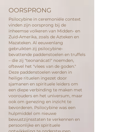
OORSPRONG
Psilocybine in ceremoniële context
vinden zijn oorsprong bij de
inheemse volkeren van Midden- en
Zuid-Amerika, zoals de Azteken en
Mazateken. Al eeuwenlang
gebruikten zij psilocybine-
bevattende paddenstoelen en truffels
– die zij "teonanácatl" noemden,
oftewel het "vlees van de goden."
Deze paddenstoelen werden in
heilige rituelen ingezet door
sjamanen en spirituele leiders om
een diepe verbinding te maken met
voorouders en het universum, maar
ook om genezing en inzicht te
bevorderen. Psilocybine was een
hulpmiddel om nieuwe
bewustzijnsstaten te verkennen en
persoonlijke en spirituele
ontwikkeling te ondersteunen.