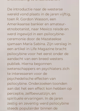
De introductie naar de westerse
wereld vond plaats in de jaren vijftig,
toen R. Gordon Wasson, een
Amerikaanse bankier en amateur-
etnobotanist, naar Mexico reisde en
werd ingewijd in een psilocybine-
ceremonie door de Mazateekse
sjamaan María Sabina. Zijn verslag in
een artikel in Life Magazine bracht
psilocybine voor het eerst onder de
aandacht van een breed westers
publiek. Hierna begonnen
wetenschappers en psychiaters zich
te interesseren voor de
psychedelische effecten van
psilocybine. Onderzoeken toonden
aan dat het een effect kon hebben op
perceptie, zelfbewustzijn, en
spirituele ervaringen. In de jaren
zestig en zeventig werd psilocybine
steeds populairder binnen de