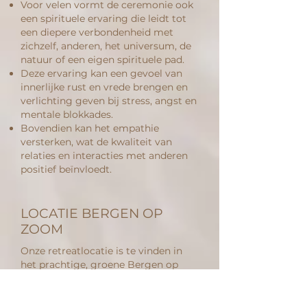
Voor velen vormt de ceremonie ook
een spirituele ervaring die leidt tot
een diepere verbondenheid met
zichzelf, anderen, het universum, de
natuur of een eigen spirituele pad.
Deze ervaring kan een gevoel van
innerlijke rust en vrede brengen en
verlichting geven bij stress, angst en
mentale blokkades.
Bovendien kan het empathie
versterken, wat de kwaliteit van
relaties en interacties met anderen
positief beïnvloedt.
LOCATIE BERGEN OP
ZOOM
Onze retreatlocatie is te vinden in
het prachtige, groene Bergen op
Zoom - Nederland! Naast de
ceremoniële ruimte is er ook een
gezamenlijke eetruimte met