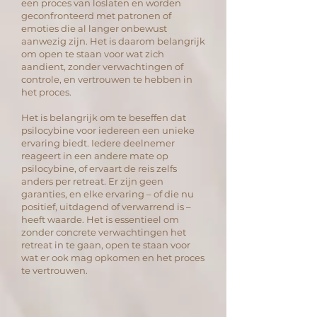
een proces van loslaten en worden
geconfronteerd met patronen of
emoties die al langer onbewust
aanwezig zijn. Het is daarom belangrijk
om open te staan voor wat zich
aandient, zonder verwachtingen of
controle, en vertrouwen te hebben in
het proces.
Het is belangrijk om te beseffen dat
psilocybine voor iedereen een unieke
ervaring biedt. Iedere deelnemer
reageert in een andere mate op
psilocybine, of ervaart de reis zelfs
anders per retreat. Er zijn geen
garanties, en elke ervaring – of die nu
positief, uitdagend of verwarrend is –
heeft waarde. Het is essentieel om
zonder concrete verwachtingen het
retreat in te gaan, open te staan voor
wat er ook mag opkomen en het proces
te vertrouwen.