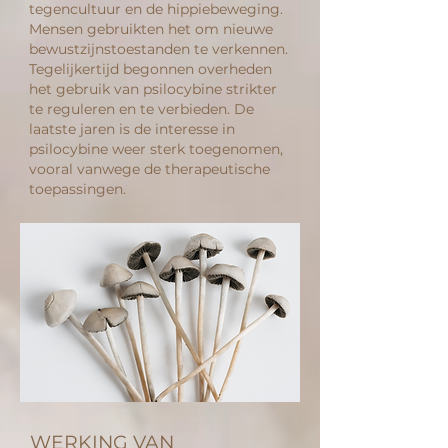
tegencultuur en de hippiebeweging.
Mensen gebruikten het om nieuwe
bewustzijnstoestanden te verkennen.
Tegelijkertijd begonnen overheden
het gebruik van psilocybine strikter
te reguleren en te verbieden. De
laatste jaren is de interesse in
psilocybine weer sterk toegenomen,
vooral vanwege de therapeutische
toepassingen.
WERKING VAN