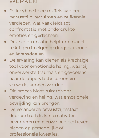
WERKEN
Psilocybine in de truffels kan het
bewustzijn verruimen en zelfkennis
verdiepen, wat vaak leidt tot
confrontatie met onderdrukte
emoties en gedachten.
Deze confrontatie helpt om inzicht
te krijgen in eigen gedragspatronen
en levensdoelen.
De ervaring kan dienen als krachtige
tool voor emotionele heling, waarbij
onverwerkte trauma’s en gevoelens
naar de oppervlakte komen en
verwerkt kunnen worden.
Dit proces biedt ruimte voor
vergeving en heling, wat emotionele
bevrijding kan brengen.
De veranderde bewustzijnsstaat
door de truffels kan creativiteit
bevorderen en nieuwe perspectieven
bieden op persoonlijke of
professionele kwesties.